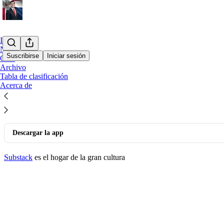
Inicio
Notes
Suscribirse
Iniciar sesión
Chat
Archivo
© 2026 Miguel Peralta
·
Publisher Privacy
∙
Publisher Terms
Tabla de clasificación
Substack
·
Privacidad
∙
Términos
∙
Aviso de recolección
Acerca de
Crea tu Substack
Descargar la app
Substack
es el hogar de la gran cultura