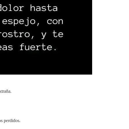
xtraña.
os perdidos.