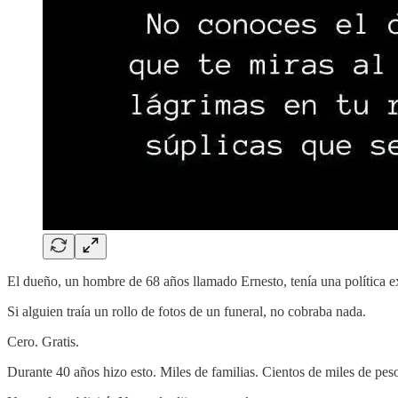
El dueño, un hombre de 68 años llamado Ernesto, tenía una política e
Si alguien traía un rollo de fotos de un funeral, no cobraba nada.
Cero. Gratis.
Durante 40 años hizo esto. Miles de familias. Cientos de miles de pes