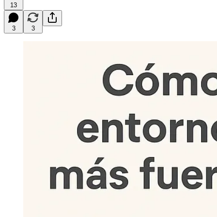
13
3
3