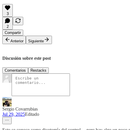
3
2
Compartir
Anterior
Siguiente
Discusión sobre este post
Comentarios
Restacks
Sergio Covarrubias
Jul 29, 2025
Editado
Esto se conoce como dicotomía del control… pero hay algo un poco mej