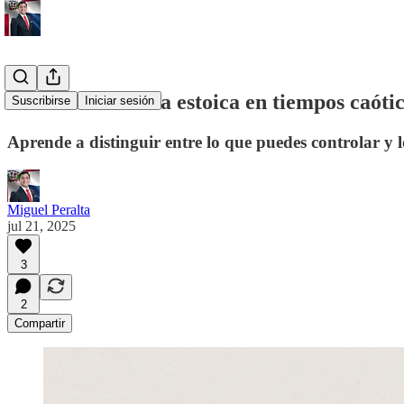
Día 4. La filosofía estoica en tiempos caóti
Suscribirse
Iniciar sesión
Aprende a distinguir entre lo que puedes controlar y
Miguel Peralta
jul 21, 2025
3
2
Compartir